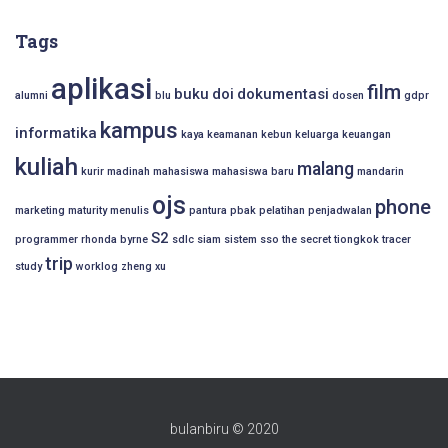
Tags
aplikasi
film
buku
doi
dokumentasi
alumni
blu
dosen
gdpr
kampus
informatika
kaya
keamanan
kebun
keluarga
keuangan
kuliah
malang
kurir
madinah
mahasiswa
mahasiswa baru
mandarin
ojs
phone
marketing
maturity
menulis
pantura
pbak
pelatihan
penjadwalan
S2
programmer
rhonda byrne
sdlc
siam
sistem
sso
the secret
tiongkok
tracer
trip
study
worklog
zheng xu
bulanbiru © 2020