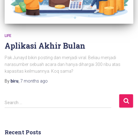
LIFE
Aplikasi Akhir Bulan
Pak Junayd bikin posting dan menjadi viral. Beliau menjadi
narasumber sebuah acara dan hanya dihargai 300 ribu atas
kapasitas keilmuannya. Koq sama?
By
biru
,
7 months
ago
S
Search …
e
a
r
c
Recent Posts
h