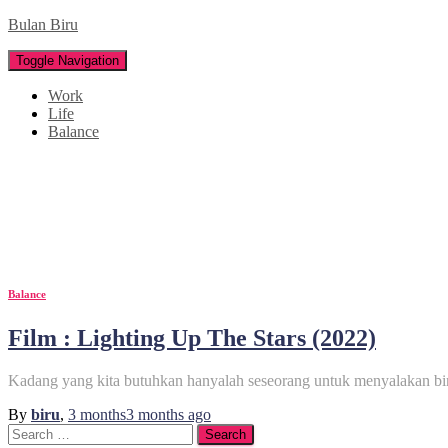
Bulan Biru
Toggle Navigation
Work
Life
Balance
keluarga
Balance
Film : Lighting Up The Stars (2022)
Kadang yang kita butuhkan hanyalah seseorang untuk menyalakan bi
By
biru
,
3 months
3 months
ago
Search