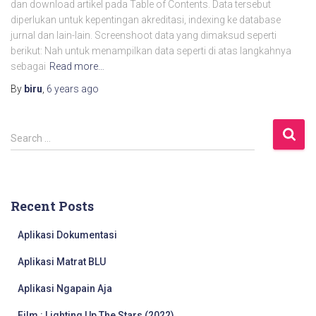
dan download artikel pada Table of Contents. Data tersebut
diperlukan untuk kepentingan akreditasi, indexing ke database
jurnal dan lain-lain. Screenshoot data yang dimaksud seperti
berikut: Nah untuk menampilkan data seperti di atas langkahnya
sebagai
Read more…
By
biru
,
6 years
ago
S
Search …
e
a
r
c
Recent Posts
h
f
Aplikasi Dokumentasi
o
r
Aplikasi Matrat BLU
:
Aplikasi Ngapain Aja
Film : Lighting Up The Stars (2022)