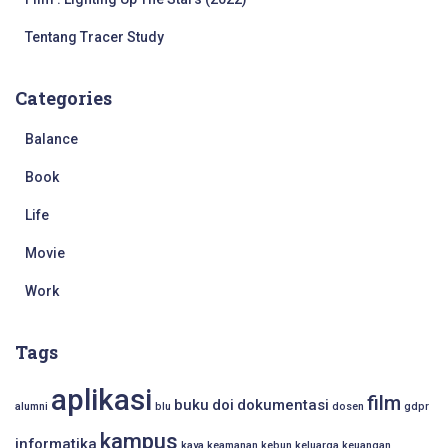
Tentang Tracer Study
Categories
Balance
Book
Life
Movie
Work
Tags
aplikasi
film
buku
doi
dokumentasi
alumni
blu
dosen
gdpr
kampus
informatika
kaya
keamanan
kebun
keluarga
keuangan