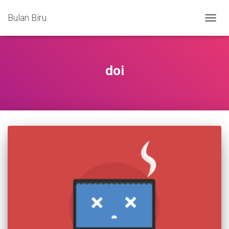
Bulan Biru
TOGG
NAVIG
doi