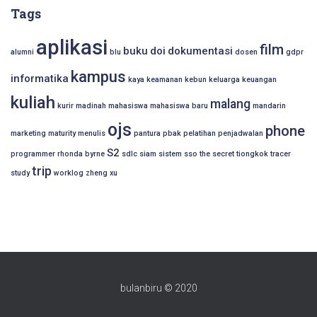
Tags
aplikasi
film
buku
doi
dokumentasi
alumni
blu
dosen
gdpr
kampus
informatika
kaya
keamanan
kebun
keluarga
keuangan
kuliah
malang
kurir
madinah
mahasiswa
mahasiswa baru
mandarin
ojs
phone
marketing
maturity
menulis
pantura
pbak
pelatihan
penjadwalan
S2
programmer
rhonda byrne
sdlc
siam
sistem
sso
the secret
tiongkok
tracer
trip
study
worklog
zheng xu
bulanbiru © 2020