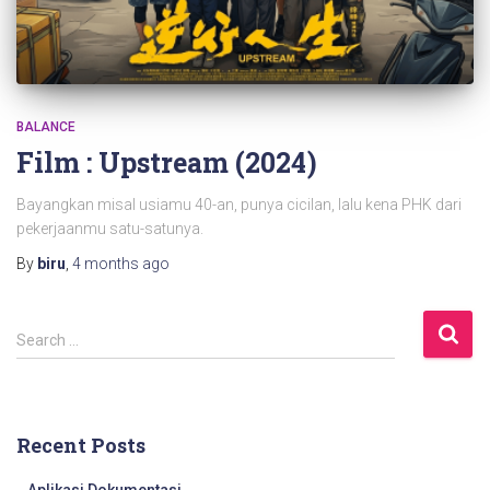
BALANCE
Film : Upstream (2024)
Bayangkan misal usiamu 40-an, punya cicilan, lalu kena PHK dari
pekerjaanmu satu-satunya.
By
biru
,
4 months
ago
S
Search …
e
a
r
c
Recent Posts
h
f
Aplikasi Dokumentasi