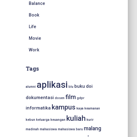
Balance
Book
Life
Movie
Work
Tags
aplikasi
buku
doi
alumni
blu
film
dokumentasi
dosen
gdpr
kampus
informatika
kaya
keamanan
kuliah
kebun
keluarga
keuangan
kurir
malang
madinah
mahasiswa
mahasiswa baru