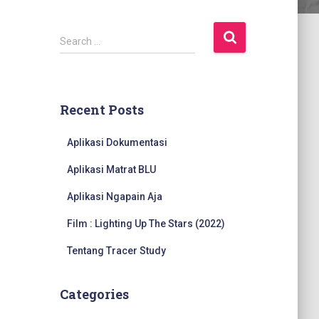
S
Search …
e
a
r
c
Recent Posts
h
f
Aplikasi Dokumentasi
o
r
Aplikasi Matrat BLU
:
Aplikasi Ngapain Aja
Film : Lighting Up The Stars (2022)
Tentang Tracer Study
Categories