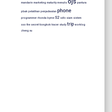
ojs
mandarin
marketing
maturity
menulis
pantura
phone
pbak
pelatihan
penjadwalan
S2
programmer
rhonda byrne
sdlc
siam
sistem
trip
sso
the secret
tiongkok
tracer study
worklog
zheng xu