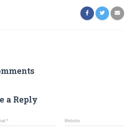
omments
e a Reply
ail
*
Website