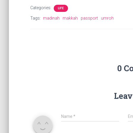
Categories:
LIFE
Tags:
madinah
makkah
passport
umroh
0 C
Leav
Name
*
Em