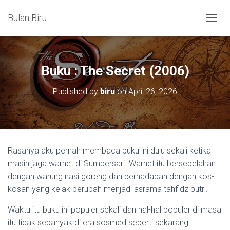
Bulan Biru
T
O
G
G
L
Buku : The Secret (2006)
E
N
Published by
biru
on
April 26, 2026
A
V
I
G
A
T
Rasanya aku pernah membaca buku ini dulu sekali ketika
I
masih jaga warnet di Sumbersari. Warnet itu bersebelahan
O
N
dengan warung nasi goreng dan berhadapan dengan kos-
kosan yang kelak berubah menjadi asrama tahfidz putri.
Waktu itu buku ini populer sekali dan hal-hal populer di masa
itu tidak sebanyak di era sosmed seperti sekarang.