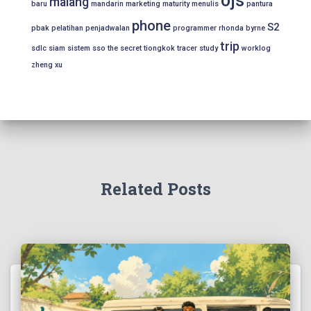
ojs
malang
baru
mandarin
marketing
maturity
menulis
pantura
phone
S2
pbak
pelatihan
penjadwalan
programmer
rhonda byrne
trip
sdlc
siam
sistem
sso
the secret
tiongkok
tracer study
worklog
zheng xu
Related Posts