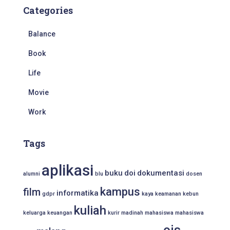
Categories
Balance
Book
Life
Movie
Work
Tags
aplikasi
buku
doi
dokumentasi
alumni
blu
dosen
kampus
film
informatika
gdpr
kaya
keamanan
kebun
kuliah
keluarga
keuangan
kurir
madinah
mahasiswa
mahasiswa