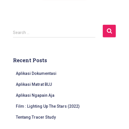
S
Search …
e
a
r
c
Recent Posts
h
f
Aplikasi Dokumentasi
o
r
Aplikasi Matrat BLU
:
Aplikasi Ngapain Aja
Film : Lighting Up The Stars (2022)
Tentang Tracer Study