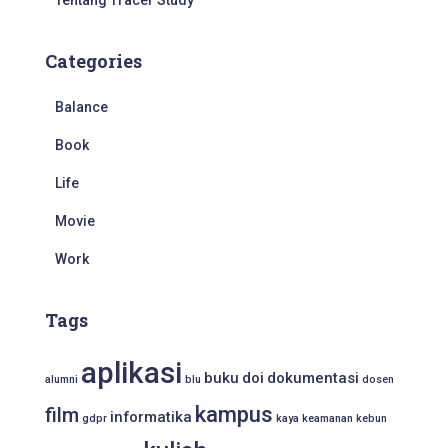
Tentang Tracer Study
Categories
Balance
Book
Life
Movie
Work
Tags
aplikasi
buku
doi
dokumentasi
alumni
blu
dosen
kampus
film
informatika
gdpr
kaya
keamanan
kebun