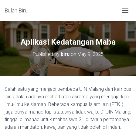
Bulan Biru
T
O
G
G
L
Aplikasi Kedatangan Maba
E
N
Published by
biru
on
May 9, 2025
A
V
I
G
A
T
Salah satu yang menjadi pembeda UIN Malang dari kampus
I
lain adalah adanya mahad atau asrama yang mengajarkan
O
N
ilmu-ilmu keislaman. Beberapa kampus Islam lain (PTKI)
juga punya mahad tapi statusnya tidak wajib. Di UIN Malang,
tinggal di mahad untuk mahasiswa S1 di tahun pertamanya
adalah mandatori, kewajiban yang tidak boleh dihindari.