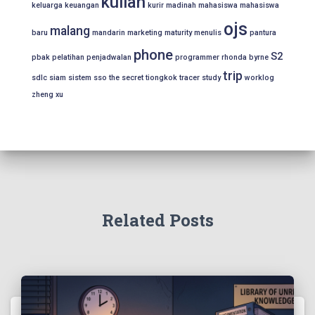
kuliah
keluarga
keuangan
kurir
madinah
mahasiswa
mahasiswa
ojs
malang
baru
mandarin
marketing
maturity
menulis
pantura
phone
S2
pbak
pelatihan
penjadwalan
programmer
rhonda byrne
trip
sdlc
siam
sistem
sso
the secret
tiongkok
tracer study
worklog
zheng xu
Related Posts