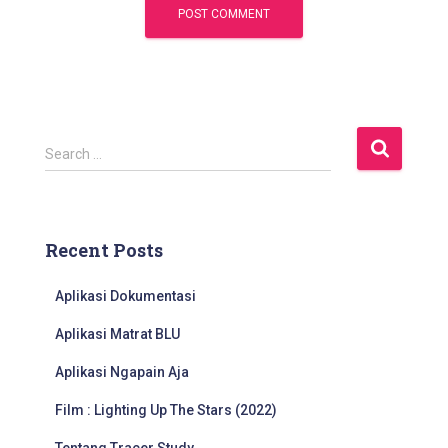
S
Search …
e
a
r
c
Recent Posts
h
f
Aplikasi Dokumentasi
o
r
Aplikasi Matrat BLU
:
Aplikasi Ngapain Aja
Film : Lighting Up The Stars (2022)