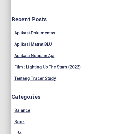
a
r
c
Recent Posts
h
f
Aplikasi Dokumentasi
o
r
Aplikasi Matrat BLU
:
Aplikasi Ngapain Aja
Film : Lighting Up The Stars (2022)
Tentang Tracer Study
Categories
Balance
Book
Life